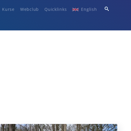
Kurse
Webclub
Quicklinks
English