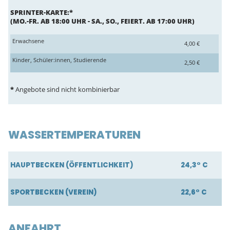
SPRINTER-KARTE:*
(MO.-FR. AB 18:00 UHR - SA., SO., FEIERT. AB 17:00 UHR)
Erwachsene
4,00 €
Kinder, Schüler:innen, Studierende
2,50 €
*
Angebote sind nicht kombinierbar
WASSERTEMPERATUREN
HAUPTBECKEN (ÖFFENTLICHKEIT)
24,3° C
SPORTBECKEN (VEREIN)
22,6° C
ANFAHRT