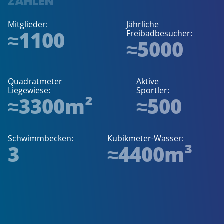
ZAHLEN
Mitglieder:
Jährliche
≈1100
Freibadbesucher:
≈5000
Quadratmeter
Aktive
Liegewiese:
Sportler:
≈3300m²
≈500
Schwimmbecken:
Kubikmeter-Wasser:
3
≈4400m³